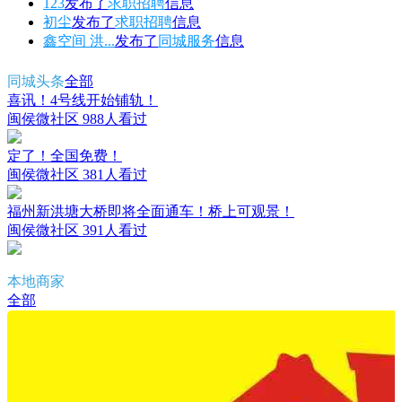
123
发布了
求职招聘
信息
初尘
发布了
求职招聘
信息
鑫空间 洪...
发布了
同城服务
信息
同城头条
全部
喜讯！4号线开始铺轨！
闽侯微社区
988人看过
定了！全国免费！
闽侯微社区
381人看过
福州新洪塘大桥即将全面通车！桥上可观景！
闽侯微社区
391人看过
本地商家
全部