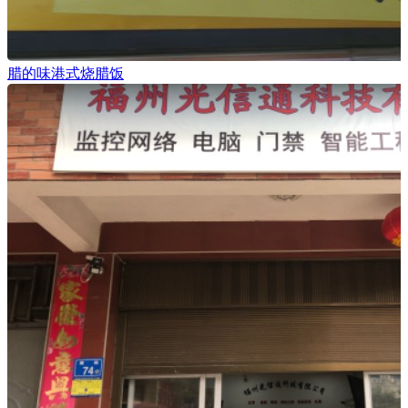
腊的味港式烧腊饭