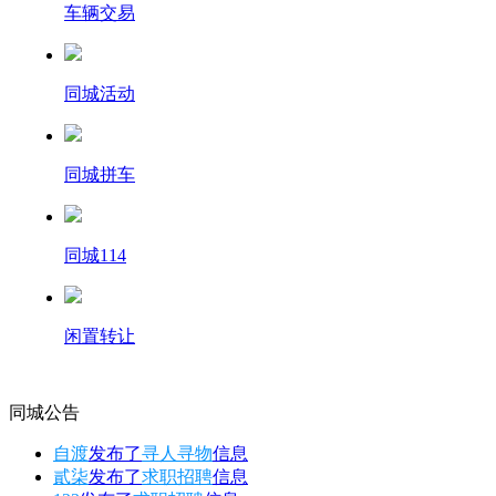
车辆交易
同城活动
同城拼车
同城114
闲置转让
同城公告
自渡
发布了
寻人寻物
信息
貳柒
发布了
求职招聘
信息