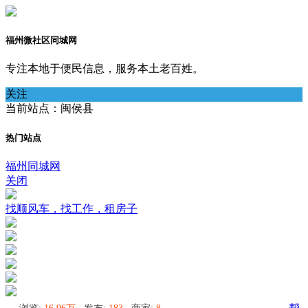
福州微社区同城网
专注本地于便民信息，服务本土老百姓。
关注
当前站点：闽侯县
热门站点
福州同城网
关闭
找顺风车，找工作，租房子
浏览:
16.96万
发布:
183
商家:
8