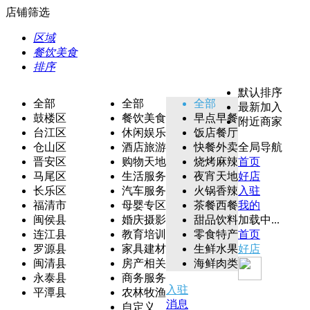
店铺筛选
区域
餐饮美食
排序
默认排序
全部
全部
全部
最新加入
鼓楼区
餐饮美食
早点早餐
附近商家
台江区
休闲娱乐
饭店餐厅
仓山区
酒店旅游
快餐外卖
全局导航
晋安区
购物天地
烧烤麻辣
首页
马尾区
生活服务
夜宵天地
好店
长乐区
汽车服务
火锅香辣
入驻
福清市
母婴专区
茶餐西餐
我的
闽侯县
婚庆摄影
甜品饮料
加载中...
连江县
教育培训
零食特产
首页
罗源县
家具建材
生鲜水果
好店
闽清县
房产相关
海鲜肉类
永泰县
商务服务
入驻
平潭县
农林牧渔
消息
自定义